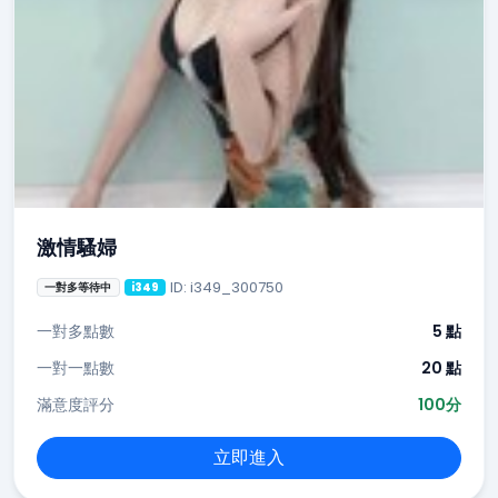
激情騷婦
ID: i349_300750
一對多等待中
i349
一對多點數
5 點
一對一點數
20 點
滿意度評分
100分
立即進入