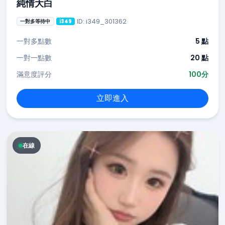
純情大白
ID: i349_301362
一對多等待中
i349
一對多點數
5 點
一對一點數
20 點
滿意度評分
100分
立即進入
在線