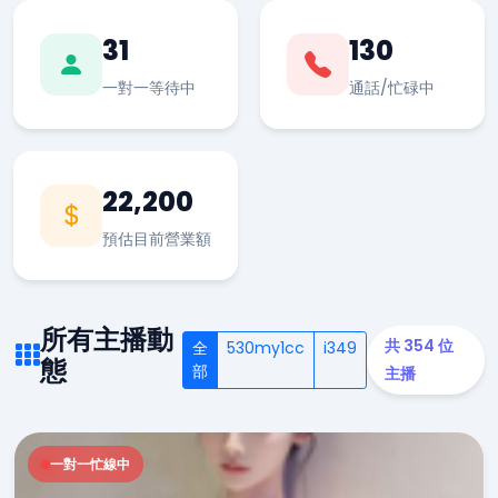
31
130
一對一等待中
通話/忙碌中
22,200
預估目前營業額
所有主播動
共 354 位
全
530my1cc
i349
態
部
主播
一對一忙線中