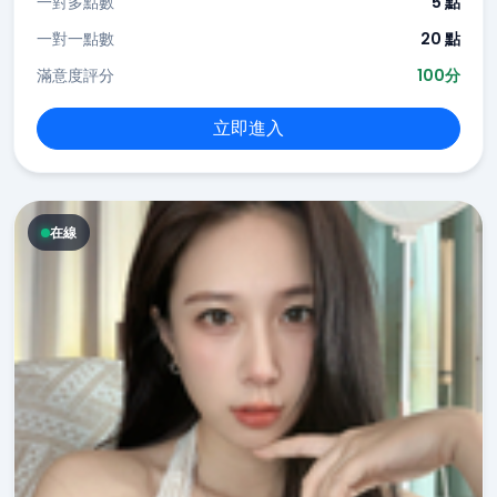
一對多點數
5 點
一對一點數
20 點
滿意度評分
100分
立即進入
在線