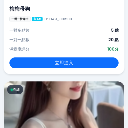
梅梅母狗
ID: i349_301588
一對一忙線中
i349
一對多點數
5 點
一對一點數
20 點
滿意度評分
100分
立即進入
在線