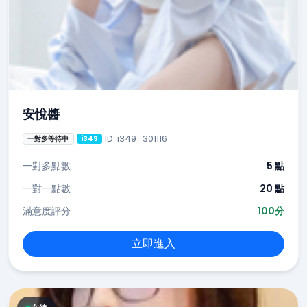
安悅醬
ID: i349_301116
一對多等待中
i349
一對多點數
5 點
一對一點數
20 點
滿意度評分
100分
立即進入