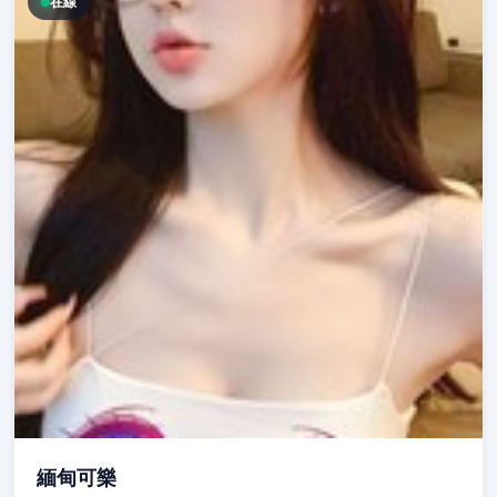
在線
緬甸可樂