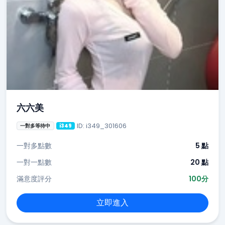
六六美
ID: i349_301606
一對多等待中
i349
一對多點數
5 點
一對一點數
20 點
滿意度評分
100分
立即進入