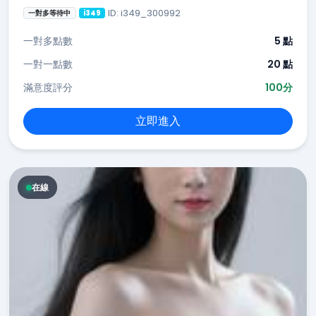
ID: i349_300992
一對多等待中
i349
一對多點數
5 點
一對一點數
20 點
滿意度評分
100分
立即進入
在線