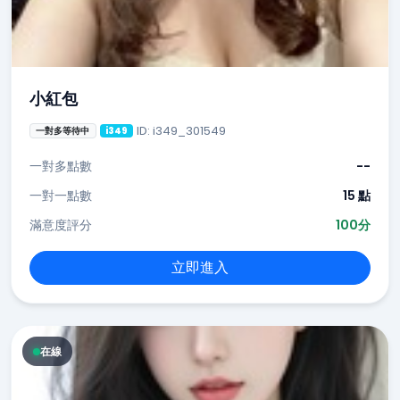
小紅包
ID: i349_301549
一對多等待中
i349
一對多點數
--
一對一點數
15 點
滿意度評分
100分
立即進入
在線