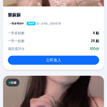
樂蘇蘇
ID: i349_300978
一對多等待中
i349
一對多點數
6 點
一對一點數
25 點
滿意度評分
100分
立即進入
在線