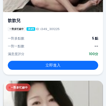
歆歆兒
ID: i349_301225
一對多忙線中
i349
一對多點數
5 點
一對一點數
--
滿意度評分
100分
立即進入
一對多忙線中