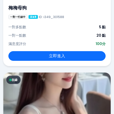
梅梅母狗
ID: i349_301588
一對一忙線中
i349
一對多點數
5 點
一對一點數
20 點
滿意度評分
100分
立即進入
在線