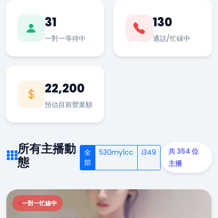
31
130
一對一等待中
通話/忙碌中
22,200
預估目前營業額
所有主播動
共 354 位
全
530my1cc
i349
態
部
主播
一對一忙線中