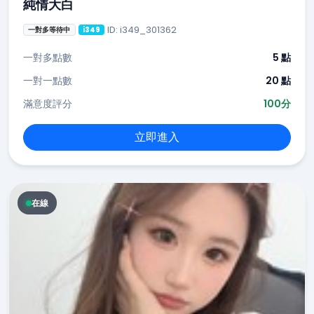
純情大白
ID: i349_301362
一對多等待中
i349
一對多點數
5 點
一對一點數
20 點
滿意度評分
100分
立即進入
在線