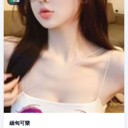
在線
緬甸可樂