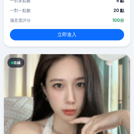
一對多點數
5 點
一對一點數
20 點
滿意度評分
100分
立即進入
在線