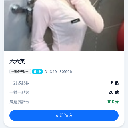
六六美
ID: i349_301606
一對多等待中
i349
一對多點數
5 點
一對一點數
20 點
滿意度評分
100分
立即進入