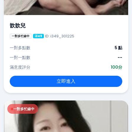
歆歆兒
ID: i349_301225
一對多忙線中
i349
一對多點數
5 點
一對一點數
--
滿意度評分
100分
立即進入
一對多忙線中