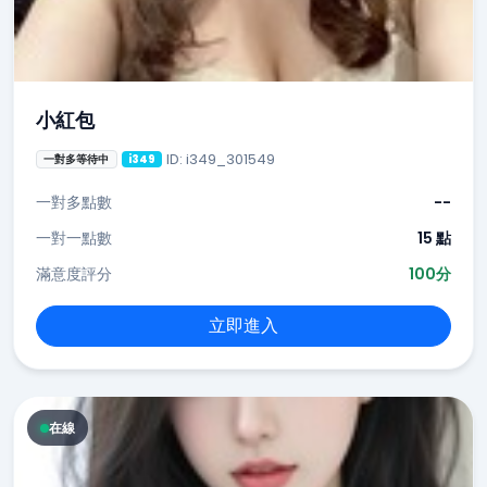
小紅包
ID: i349_301549
一對多等待中
i349
一對多點數
--
一對一點數
15 點
滿意度評分
100分
立即進入
在線