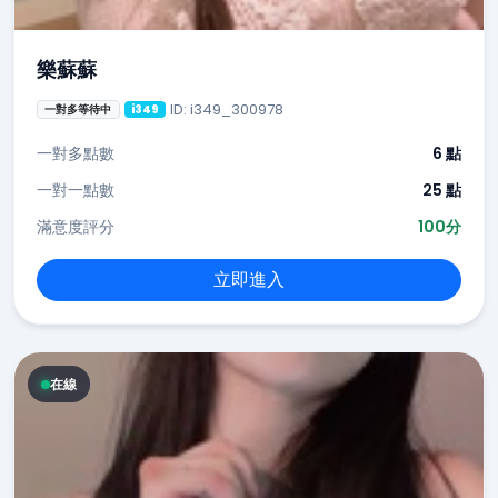
樂蘇蘇
ID: i349_300978
一對多等待中
i349
一對多點數
6 點
一對一點數
25 點
滿意度評分
100分
立即進入
在線