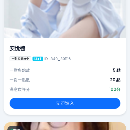
安悅醬
ID: i349_301116
一對多等待中
i349
一對多點數
5 點
一對一點數
20 點
滿意度評分
100分
立即進入