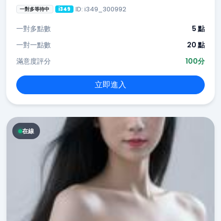
ID: i349_300992
一對多等待中
i349
一對多點數
5 點
一對一點數
20 點
滿意度評分
100分
立即進入
在線