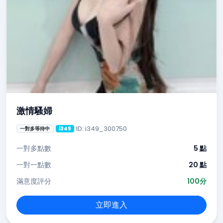
激情騷婦
ID: i349_300750
一對多等待中
i349
一對多點數
5 點
一對一點數
20 點
滿意度評分
100分
立即進入