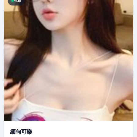
在線
緬甸可樂