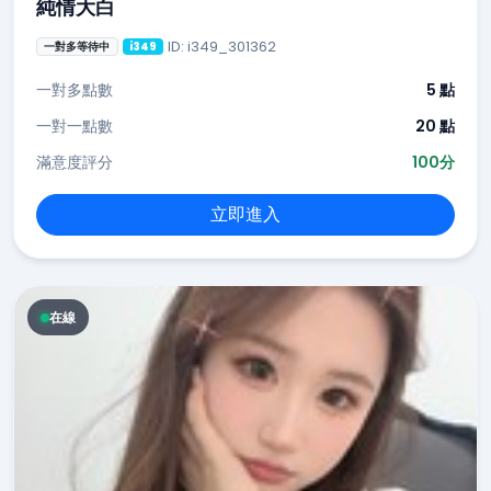
純情大白
ID: i349_301362
一對多等待中
i349
一對多點數
5 點
一對一點數
20 點
滿意度評分
100分
立即進入
在線