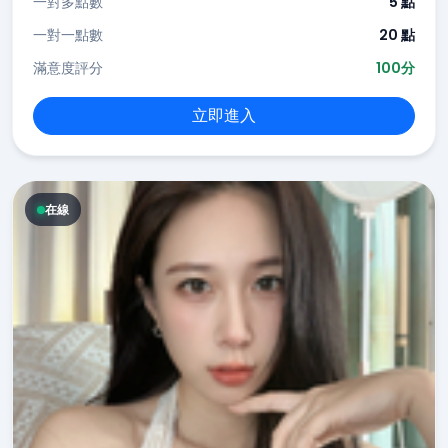
一對多點數
5 點
一對一點數
20 點
滿意度評分
100分
立即進入
在線