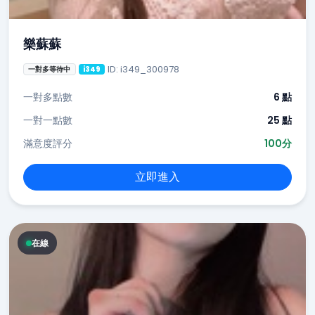
樂蘇蘇
ID: i349_300978
一對多等待中
i349
一對多點數
6 點
一對一點數
25 點
滿意度評分
100分
立即進入
在線