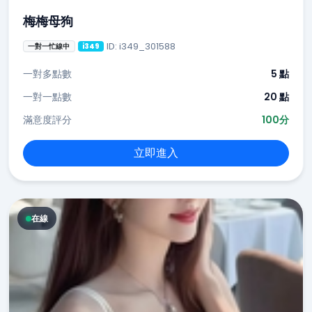
梅梅母狗
ID: i349_301588
一對一忙線中
i349
一對多點數
5 點
一對一點數
20 點
滿意度評分
100分
立即進入
在線