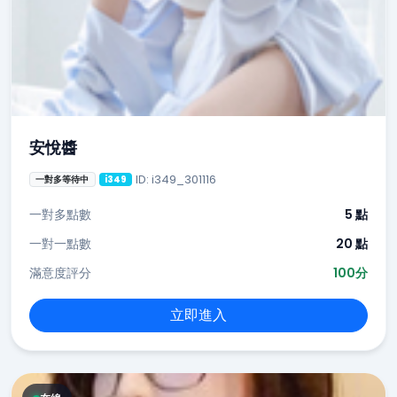
安悅醬
ID: i349_301116
一對多等待中
i349
一對多點數
5 點
一對一點數
20 點
滿意度評分
100分
立即進入