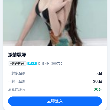
激情騷婦
ID: i349_300750
一對多等待中
i349
一對多點數
5 點
一對一點數
20 點
滿意度評分
100分
立即進入