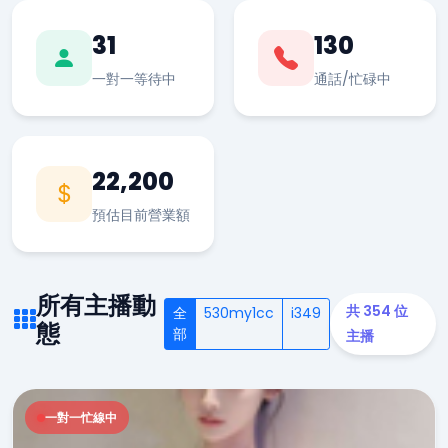
31
130
一對一等待中
通話/忙碌中
22,200
預估目前營業額
所有主播動
共 354 位
全
530my1cc
i349
態
部
主播
一對一忙線中