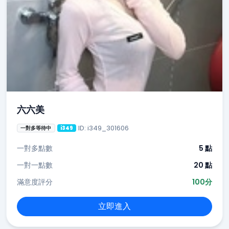
六六美
ID: i349_301606
一對多等待中
i349
一對多點數
5 點
一對一點數
20 點
滿意度評分
100分
立即進入