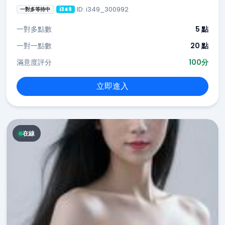
ID: i349_300992
一對多等待中
i349
一對多點數
5 點
一對一點數
20 點
滿意度評分
100分
立即進入
在線