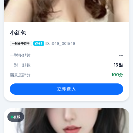
小紅包
ID: i349_301549
一對多等待中
i349
一對多點數
--
一對一點數
15 點
滿意度評分
100分
立即進入
在線