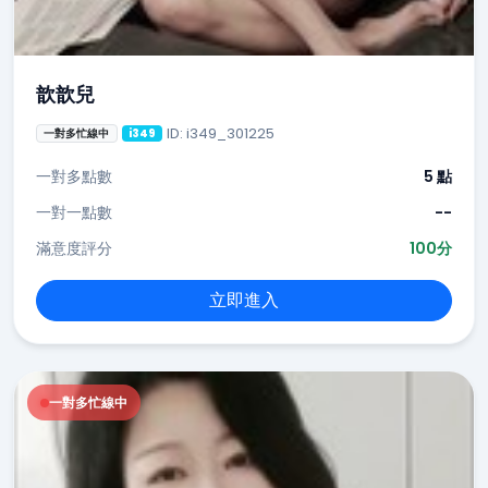
歆歆兒
ID: i349_301225
一對多忙線中
i349
一對多點數
5 點
一對一點數
--
滿意度評分
100分
立即進入
一對多忙線中