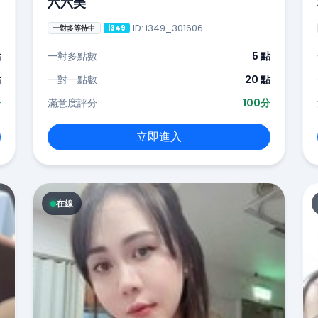
六六美
ID: i349_301606
一對多等待中
i349
點
一對多點數
5 點
點
一對一點數
20 點
分
滿意度評分
100分
立即進入
在線