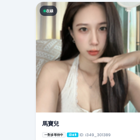
在線
馬寶兒
ID: i349_301389
一對多等待中
i349