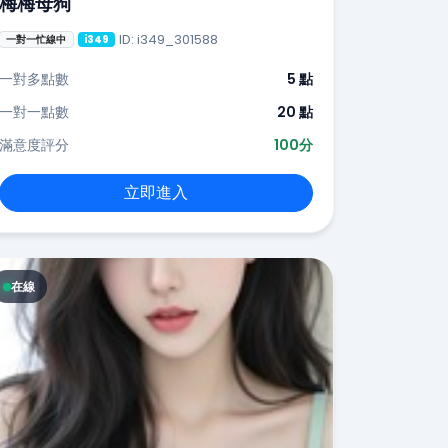
梅梅母狗
ID: i349_301588
一對一忙線中
i349
一對多點數
5 點
一對一點數
20 點
滿意度評分
100分
立即進入
在線