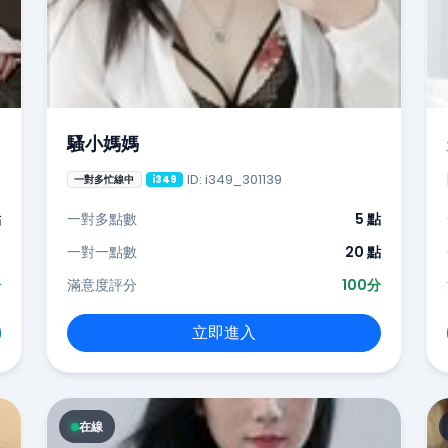
騷小媽媽
ID: i349_301139
一對多忙線中
i349
點
一對多點數
5 點
-
一對一點數
20 點
分
滿意度評分
100分
立即進入
在線