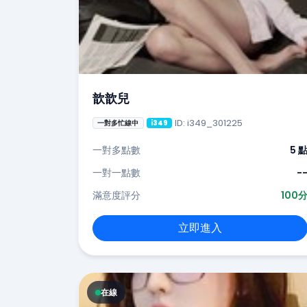
歆歆兒
ID: i349_301225
一對多忙線中
i349
一對多點數
5 
一對一點數
-
滿意度評分
100
立即進入
在線