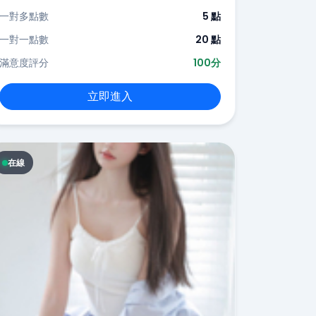
一對多點數
5 點
一對一點數
20 點
滿意度評分
100分
立即進入
在線