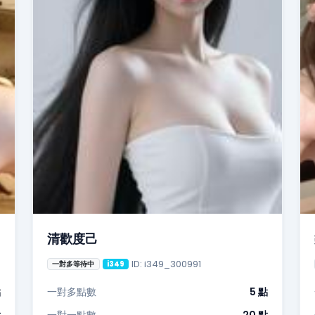
清歡度己
ID: i349_300991
一對多等待中
i349
點
一對多點數
5 點