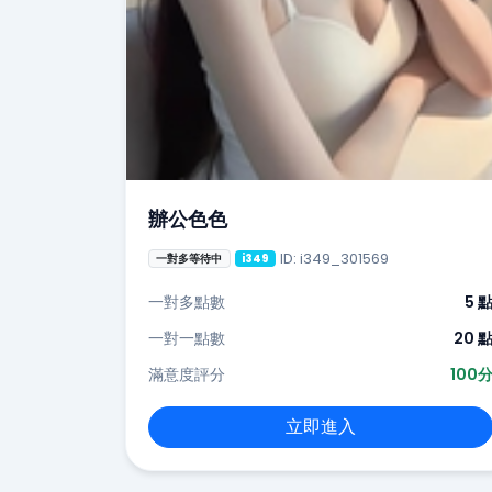
辦公色色
ID: i349_301569
一對多等待中
i349
一對多點數
5 
一對一點數
20 
滿意度評分
100
立即進入