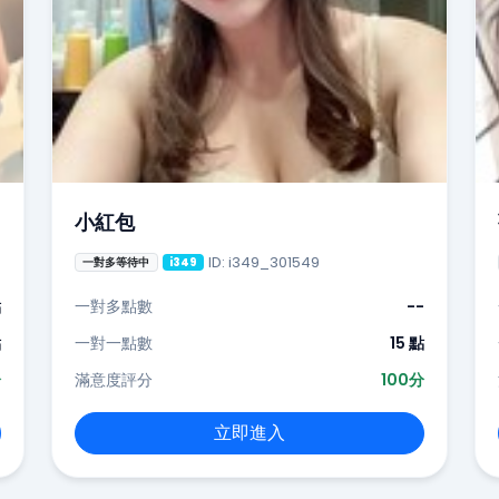
小紅包
ID: i349_301549
一對多等待中
i349
點
一對多點數
--
點
一對一點數
15 點
分
滿意度評分
100分
立即進入