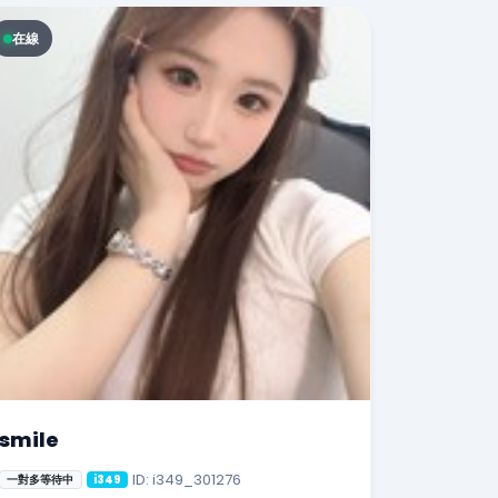
在線
smile
ID: i349_301276
一對多等待中
i349