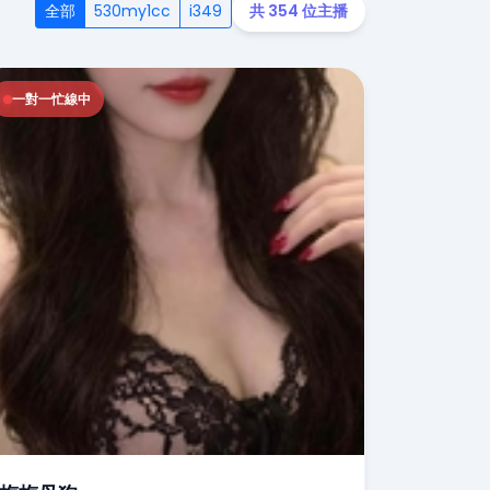
全部
530my1cc
i349
共 354 位主播
一對一忙線中