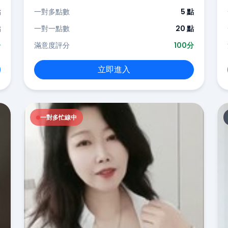
點
一對多點數
5 點
點
一對一點數
20 點
分
滿意度評分
100分
立即進入
一對多忙線中