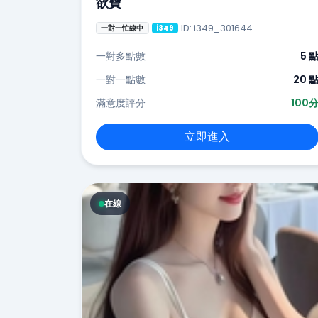
欲寶
ID: i349_301644
一對一忙線中
i349
一對多點數
5 
一對一點數
20 
滿意度評分
100
立即進入
在線