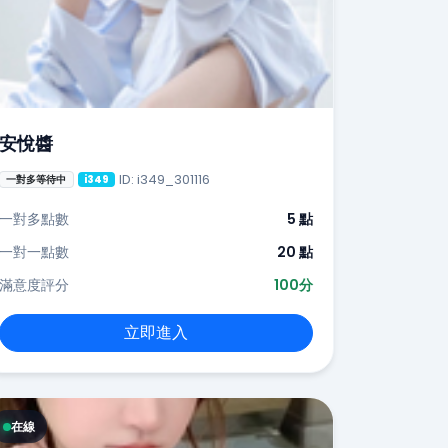
安悅醬
ID: i349_301116
一對多等待中
i349
一對多點數
5 點
一對一點數
20 點
滿意度評分
100分
立即進入
在線