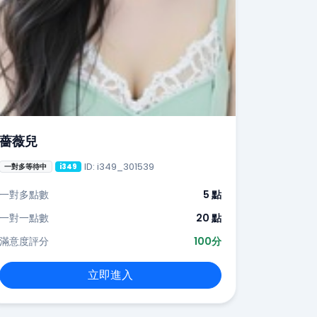
薔薇兒
ID: i349_301539
一對多等待中
i349
一對多點數
5 點
一對一點數
20 點
滿意度評分
100分
立即進入