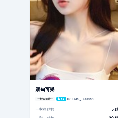
緬甸可樂
ID: i349_300992
一對多等待中
i349
一對多點數
5 