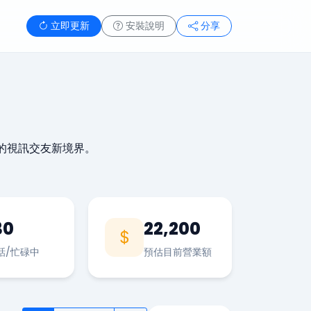
立即更新
安裝說明
分享
的視訊交友新境界。
30
22,200
話/忙碌中
預估目前營業額