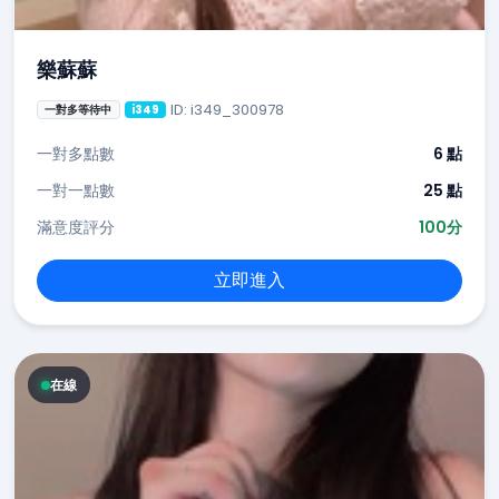
樂蘇蘇
ID: i349_300978
一對多等待中
i349
一對多點數
6 點
一對一點數
25 點
滿意度評分
100分
立即進入
在線