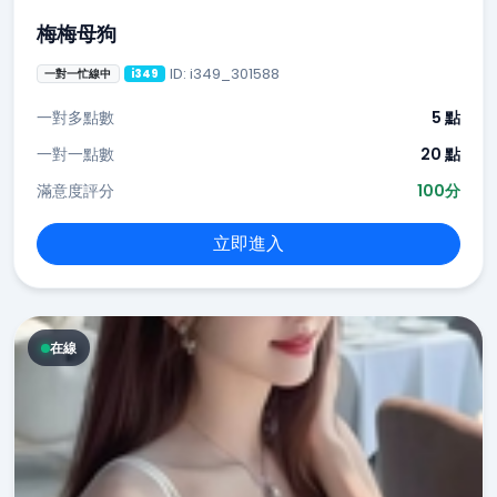
梅梅母狗
ID: i349_301588
一對一忙線中
i349
一對多點數
5 點
一對一點數
20 點
滿意度評分
100分
立即進入
在線