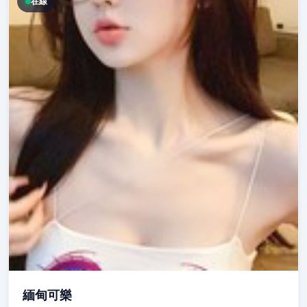
在線
緬甸可樂