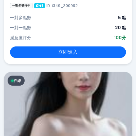
ID: i349_300992
一對多等待中
i349
一對多點數
5 點
一對一點數
20 點
滿意度評分
100分
立即進入
在線