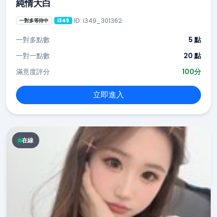
純情大白
ID: i349_301362
一對多等待中
i349
一對多點數
5 點
一對一點數
20 點
滿意度評分
100分
立即進入
在線