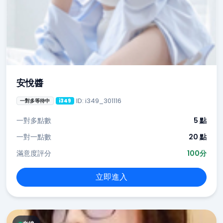
安悅醬
ID: i349_301116
一對多等待中
i349
一對多點數
5 點
一對一點數
20 點
滿意度評分
100分
立即進入