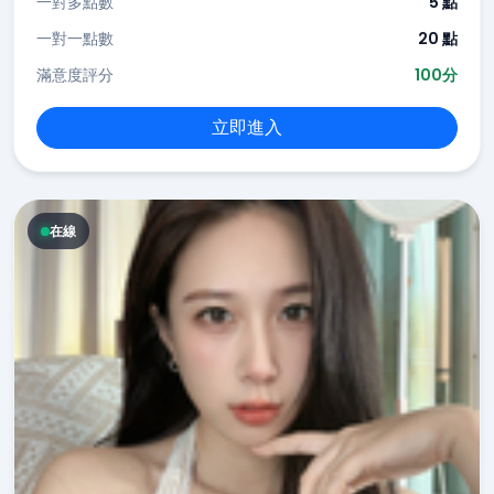
一對多點數
5 點
一對一點數
20 點
滿意度評分
100分
立即進入
在線