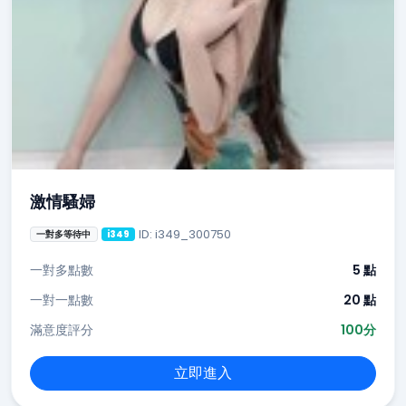
激情騷婦
ID: i349_300750
一對多等待中
i349
一對多點數
5 點
一對一點數
20 點
滿意度評分
100分
立即進入