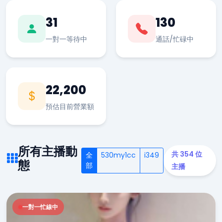
31
130
一對一等待中
通話/忙碌中
22,200
預估目前營業額
所有主播動
共 354 位
全
530my1cc
i349
態
部
主播
一對一忙線中