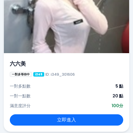
六六美
ID: i349_301606
一對多等待中
i349
一對多點數
5 點
一對一點數
20 點
滿意度評分
100分
立即進入