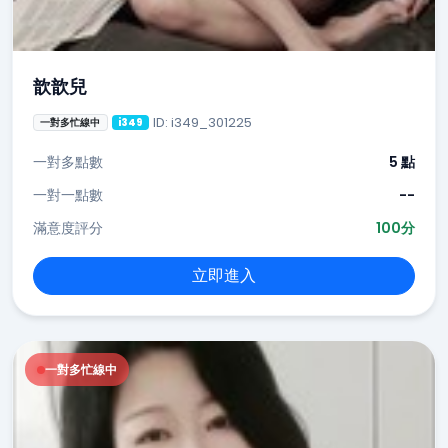
歆歆兒
ID: i349_301225
一對多忙線中
i349
一對多點數
5 點
一對一點數
--
滿意度評分
100分
立即進入
一對多忙線中