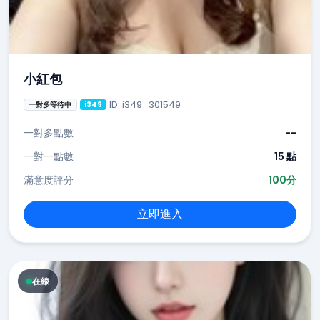
小紅包
ID: i349_301549
一對多等待中
i349
一對多點數
--
一對一點數
15 點
滿意度評分
100分
立即進入
在線