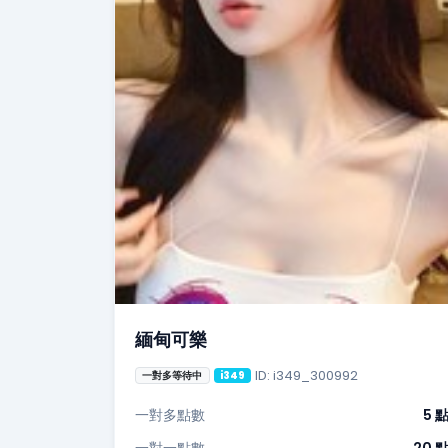
緬甸可樂
ID: i349_300992
一對多等待中
i349
一對多點數
5 