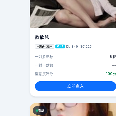
歆歆兒
ID: i349_301225
一對多忙線中
i349
一對多點數
5 
一對一點數
-
滿意度評分
100
立即進入
在線