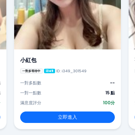
小紅包
ID: i349_301549
一對多等待中
i349
點
一對多點數
--
點
一對一點數
15 點
分
滿意度評分
100分
立即進入