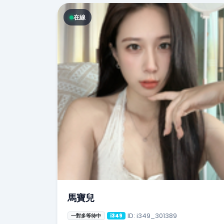
在線
馬寶兒
ID: i349_301389
一對多等待中
i349