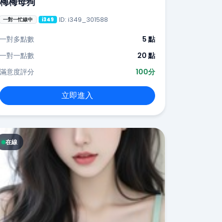
梅梅母狗
ID: i349_301588
一對一忙線中
i349
一對多點數
5 點
一對一點數
20 點
滿意度評分
100分
立即進入
在線