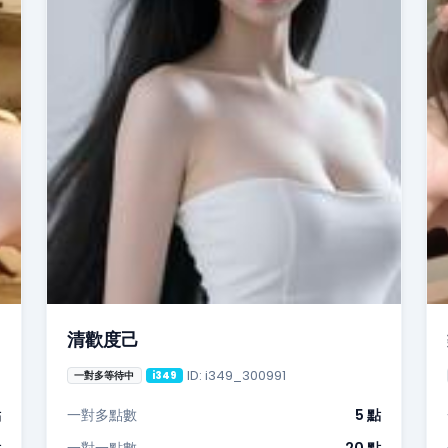
清歡度己
ID: i349_300991
一對多等待中
i349
點
一對多點數
5 點