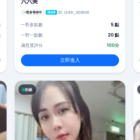
六六美
ID: i349_301606
一對多等待中
i349
點
一對多點數
5 點
點
一對一點數
20 點
分
滿意度評分
100分
立即進入
在線