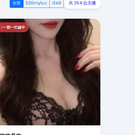
全部
530my1cc
i349
共 354 位主播
一對一忙線中