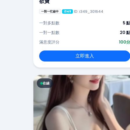
欲寶
ID: i349_301644
一對一忙線中
i349
一對多點數
5 
一對一點數
20 
滿意度評分
100
立即進入
在線