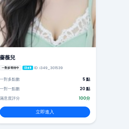
薔薇兒
ID: i349_301539
一對多等待中
i349
一對多點數
5 點
一對一點數
20 點
滿意度評分
100分
立即進入