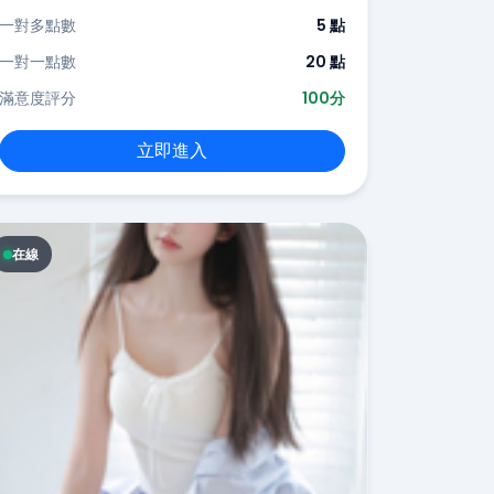
一對多點數
5 點
一對一點數
20 點
滿意度評分
100分
立即進入
在線