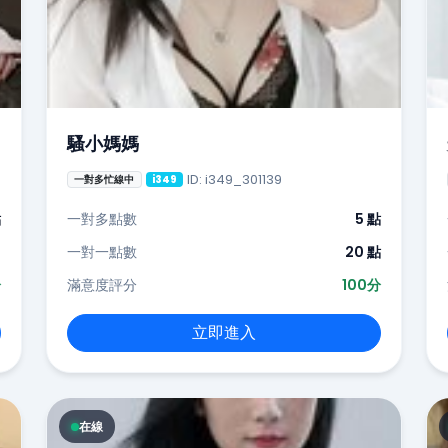
騷小媽媽
ID: i349_301139
一對多忙線中
i349
點
一對多點數
5 點
-
一對一點數
20 點
分
滿意度評分
100分
立即進入
在線