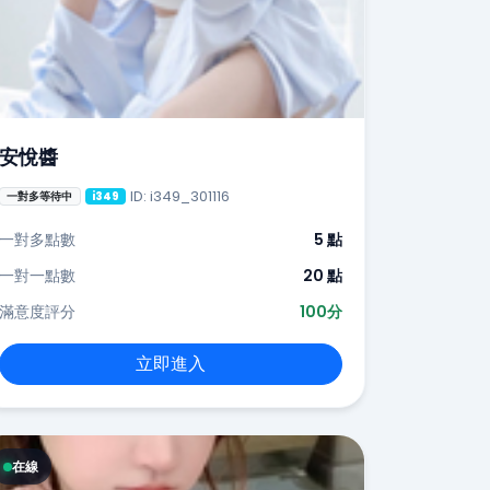
安悅醬
ID: i349_301116
一對多等待中
i349
一對多點數
5 點
一對一點數
20 點
滿意度評分
100分
立即進入
在線