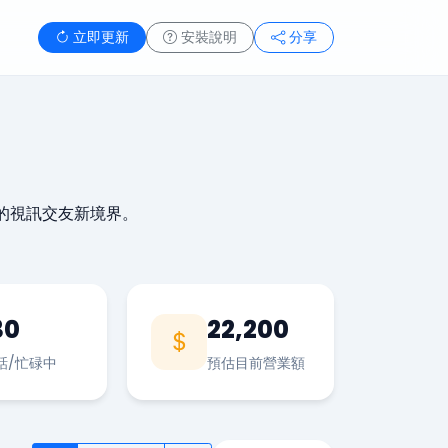
立即更新
安裝說明
分享
的視訊交友新境界。
30
22,200
話/忙碌中
預估目前營業額