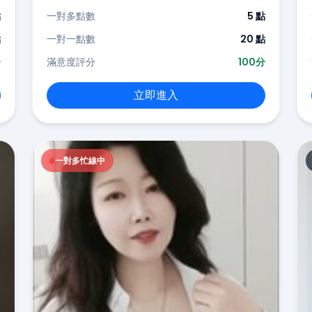
點
一對多點數
5 點
點
一對一點數
20 點
分
滿意度評分
100分
立即進入
一對多忙線中