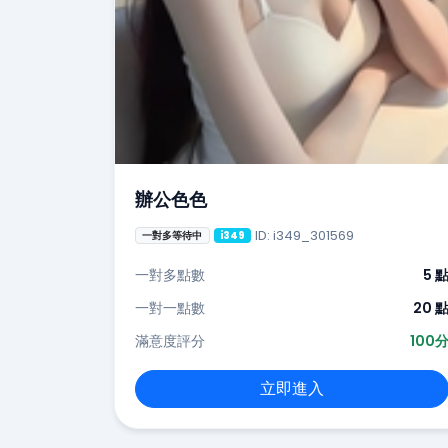
辦公色色
ID: i349_301569
一對多等待中
i349
一對多點數
5 
一對一點數
20 
滿意度評分
100
立即進入