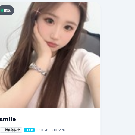
在線
smile
ID: i349_301276
一對多等待中
i349