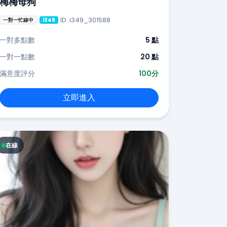
梅梅母狗
ID: i349_301588
一對一忙線中
i349
一對多點數
5 點
一對一點數
20 點
滿意度評分
100分
立即進入
在線