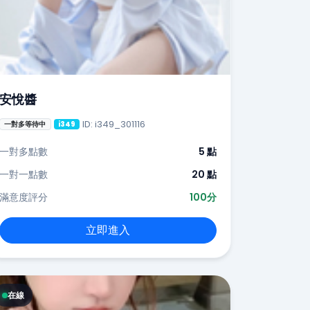
安悅醬
ID: i349_301116
一對多等待中
i349
一對多點數
5 點
一對一點數
20 點
滿意度評分
100分
立即進入
在線