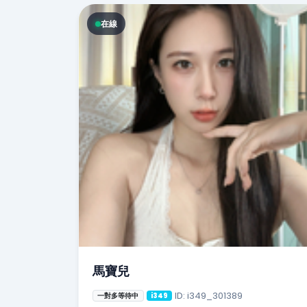
在線
馬寶兒
ID: i349_301389
一對多等待中
i349