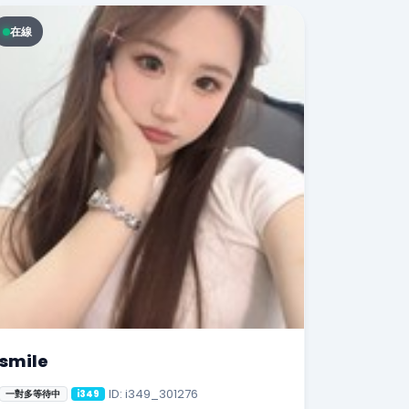
在線
smile
ID: i349_301276
一對多等待中
i349