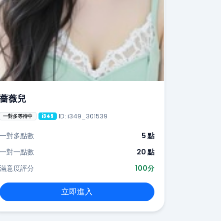
薔薇兒
ID: i349_301539
一對多等待中
i349
一對多點數
5 點
一對一點數
20 點
滿意度評分
100分
立即進入