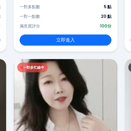
點
一對多點數
5 點
點
一對一點數
20 點
分
滿意度評分
100分
立即進入
一對多忙線中