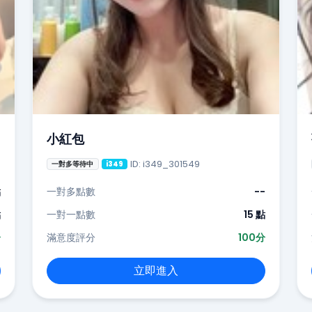
小紅包
ID: i349_301549
一對多等待中
i349
點
一對多點數
--
點
一對一點數
15 點
分
滿意度評分
100分
立即進入