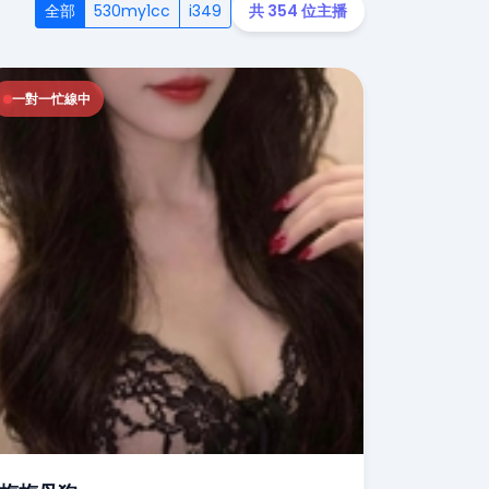
全部
530my1cc
i349
共 354 位主播
一對一忙線中