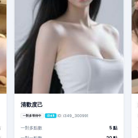
清歡度己
ID: i349_300991
一對多等待中
i349
點
一對多點數
5 點