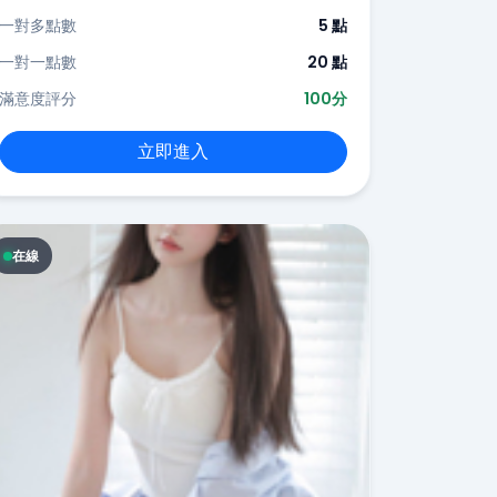
一對多點數
5 點
一對一點數
20 點
滿意度評分
100分
立即進入
在線