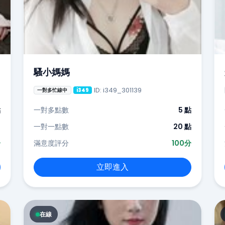
騷小媽媽
ID: i349_301139
一對多忙線中
i349
點
一對多點數
5 點
-
一對一點數
20 點
分
滿意度評分
100分
立即進入
在線