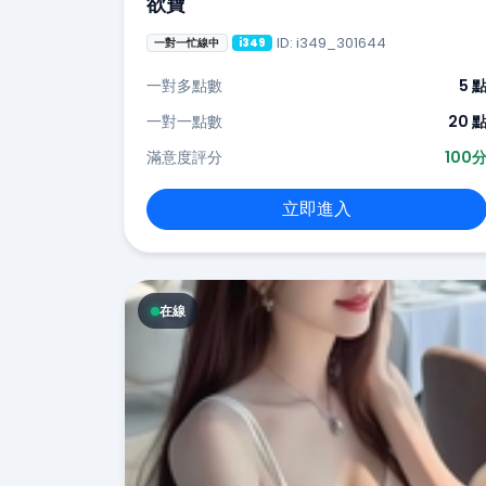
欲寶
ID: i349_301644
一對一忙線中
i349
一對多點數
5 
一對一點數
20 
滿意度評分
100
立即進入
在線