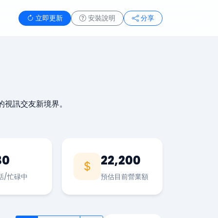
立即更新
安裝說明
分享
的視訊交友新境界。
30
22,200
話/忙碌中
預估目前營業額