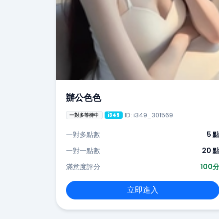
辦公色色
ID: i349_301569
一對多等待中
i349
一對多點數
5 
一對一點數
20 
滿意度評分
100
立即進入