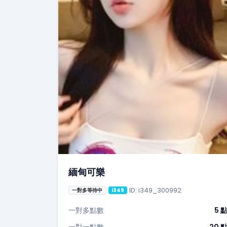
緬甸可樂
ID: i349_300992
一對多等待中
i349
一對多點數
5 