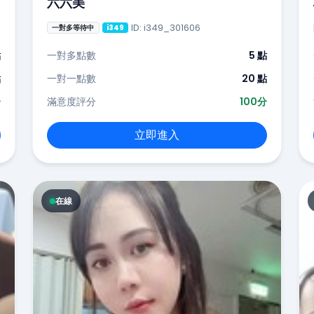
六六美
ID: i349_301606
一對多等待中
i349
點
一對多點數
5 點
點
一對一點數
20 點
分
滿意度評分
100分
立即進入
在線