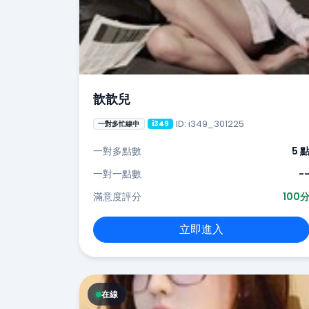
歆歆兒
ID: i349_301225
一對多忙線中
i349
一對多點數
5 
一對一點數
-
滿意度評分
100
立即進入
在線