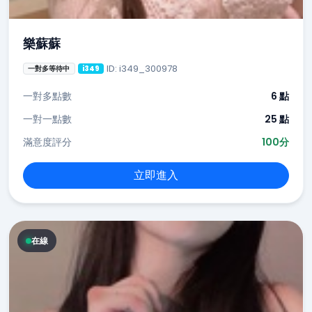
樂蘇蘇
ID: i349_300978
一對多等待中
i349
一對多點數
6 點
一對一點數
25 點
滿意度評分
100分
立即進入
在線