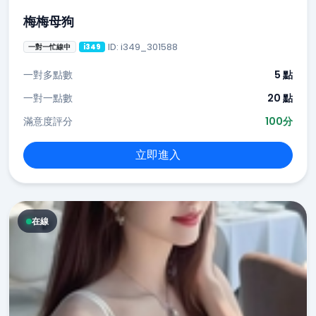
梅梅母狗
ID: i349_301588
一對一忙線中
i349
一對多點數
5 點
一對一點數
20 點
滿意度評分
100分
立即進入
在線