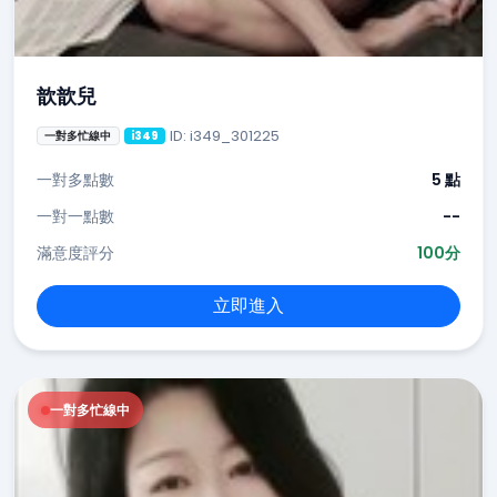
歆歆兒
ID: i349_301225
一對多忙線中
i349
一對多點數
5 點
一對一點數
--
滿意度評分
100分
立即進入
一對多忙線中