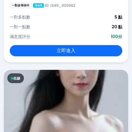
ID: i349_300992
一對多等待中
i349
一對多點數
5 點
一對一點數
20 點
滿意度評分
100分
立即進入
在線