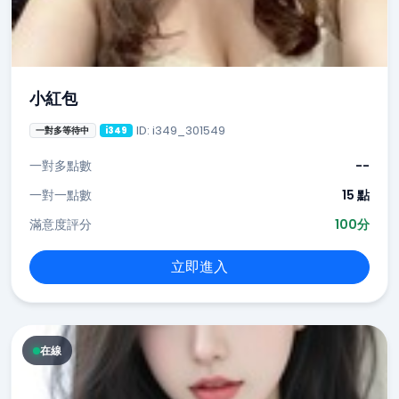
小紅包
ID: i349_301549
一對多等待中
i349
一對多點數
--
一對一點數
15 點
滿意度評分
100分
立即進入
在線