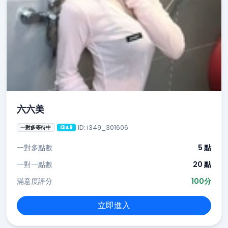
六六美
ID: i349_301606
一對多等待中
i349
一對多點數
5 點
一對一點數
20 點
滿意度評分
100分
立即進入