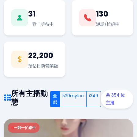
31
130
一對一等待中
通話/忙碌中
22,200
預估目前營業額
所有主播動
共 354 位
全
530my1cc
i349
態
部
主播
一對一忙線中