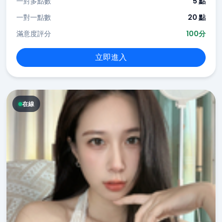
一對多點數
5 點
一對一點數
20 點
滿意度評分
100分
立即進入
在線