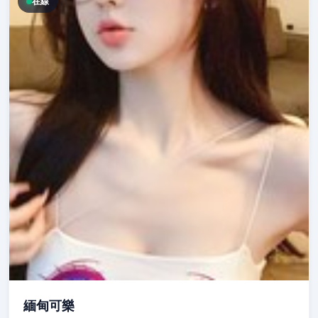
在線
緬甸可樂