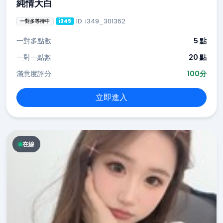
純情大白
ID: i349_301362
一對多等待中
i349
一對多點數
5 點
一對一點數
20 點
滿意度評分
100分
立即進入
在線