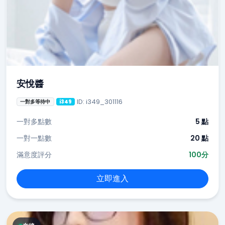
安悅醬
ID: i349_301116
一對多等待中
i349
一對多點數
5 點
一對一點數
20 點
滿意度評分
100分
立即進入