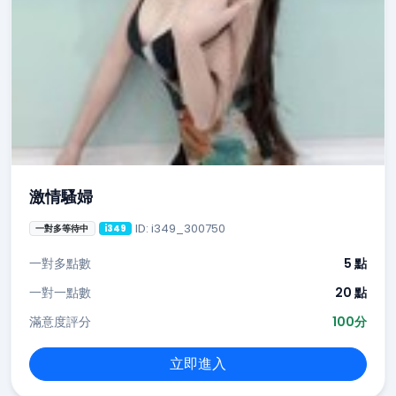
激情騷婦
ID: i349_300750
一對多等待中
i349
一對多點數
5 點
一對一點數
20 點
滿意度評分
100分
立即進入